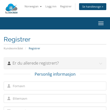
Norwegian
Logg inn
Registrer
Se handlevogn »
Bytt 
Registrer
Kundeområdet
Registrer
Er du allerede registrert?
Personlig informasjon